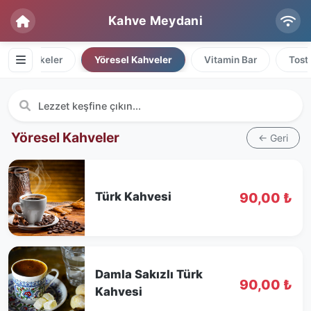
Kahve Meydani
Milkshakeler
Yöresel Kahveler
Vitamin Bar
Tost
Yöresel Kahveler
← Geri
Türk Kahvesi
90,00 ₺
Damla Sakızlı Türk
90,00 ₺
Kahvesi